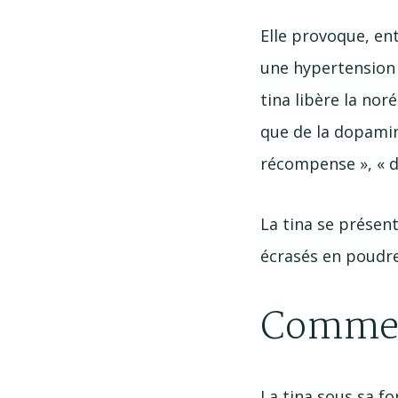
Elle provoque, e
une hypertension 
tina libère la nor
que de la dopamin
récompense », « d
La tina se présen
écrasés en poudre
Comment
La tina sous sa f