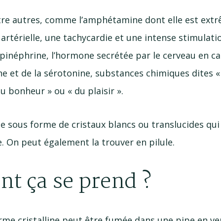
ntre autres, comme l’amphétamine dont elle est ex
artérielle, une tachycardie et une intense stimulati
épinéphrine, l’hormone secrétée par le cerveau en ca
e et de la sérotonine, substances chimiques dites «
u bonheur » ou « du plaisir ».
te sous forme de cristaux blancs ou translucides qu
. On peut également la trouver en pilule.
 ça se prend ?
orme cristalline peut être fumée dans une pipe en ve