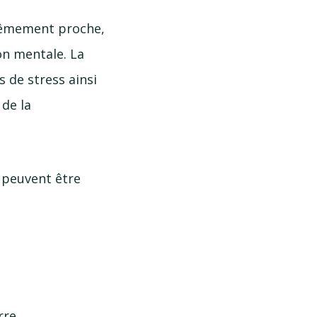
trêmement proche,
on mentale. La
s de stress ainsi
 de la
i peuvent être
rre.