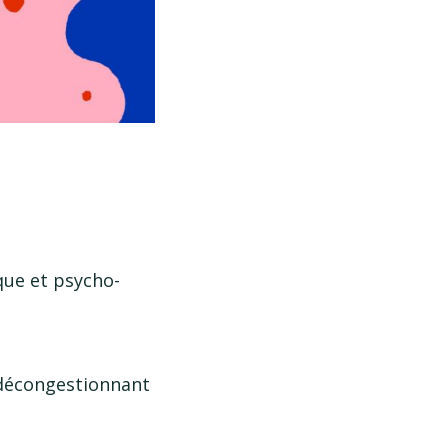
que et psycho-
 décongestionnant