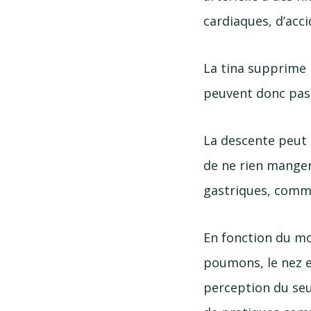
cardiaques, d’acc
La tina supprime l
peuvent donc pas
La descente peut l
de ne rien mange
gastriques, comme
En fonction du m
poumons, le nez e
perception du seui