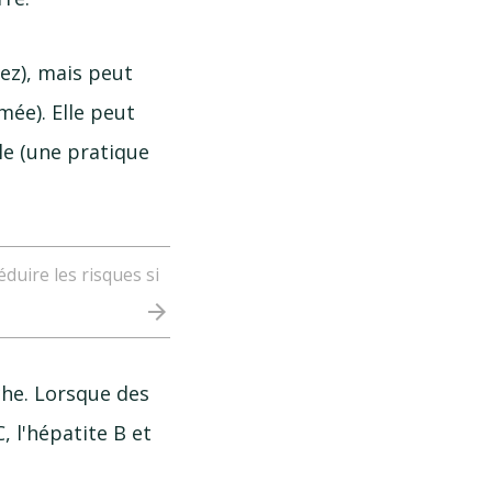
ez), mais peut
mée). Elle peut
le (une pratique
duire les risques si
arrow_forward
che. Lorsque des
, l'hépatite B et