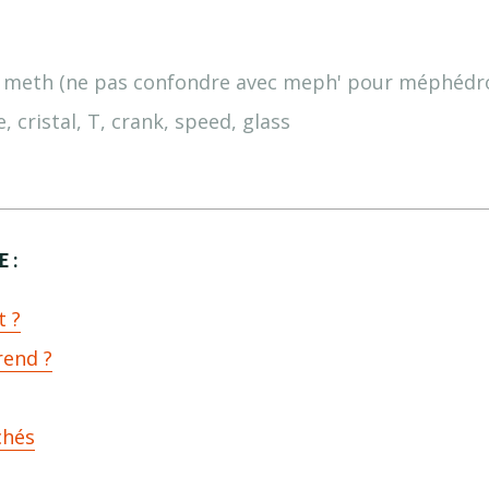
, meth (ne pas confondre avec meph' pour méphédron
cristal, T, crank, speed, glass
E :
t ?
end ?
chés