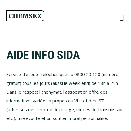
Passer
Passer
Passer
à
au
au
CHEMSEX
la
contenu
pied
navigation
principal
de
principale
page
AIDE INFO SIDA
Service d'écoute téléphonique au 0800 20 120 (numéro
gratuit) tous les jours (aussi le week-end) de 18h à 21h.
Dans le respect l'anonymat, l'association offre des
informations variées à propos du VIH et des IST
(adresses des lieux de dépistage, modes de transmission
etc.), une écoute et un soutien moral personnalisé.