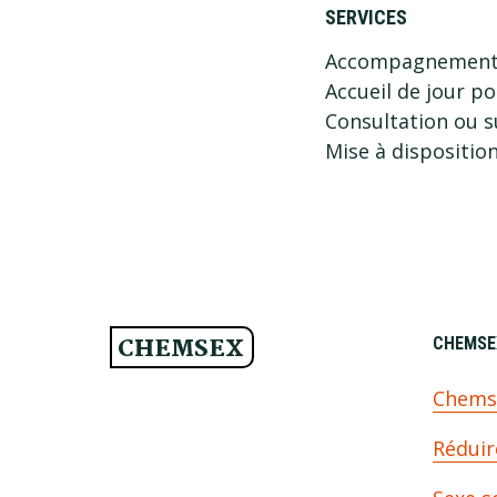
SERVICES
Accompagnement so
Accueil de jour p
Consultation ou s
Mise à dispositio
CHEMSEX
FOOTER
CHEMSEX
Chem
Réduir