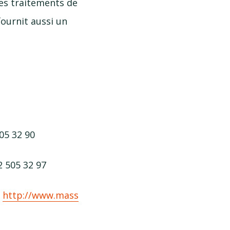
des traitements de
fournit aussi un
505 32 90
2 505 32 97
:
http://​www​.mass​