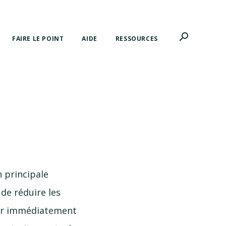
search
FAIRE LE POINT
AIDE
RESSOURCES
n principale
de réduire les
ser immédiatement