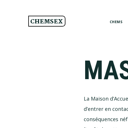
Passer
Passer
Passer
à
au
au
CHEMSEX
la
contenu
pied
CHEMS
navigation
principal
de
principale
page
MA
La Maison d’Accue
d’entrer en conta
conséquences néf