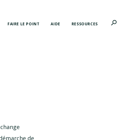
search
FAIRE LE POINT
AIDE
RESSOURCES
'échange
e démarche de