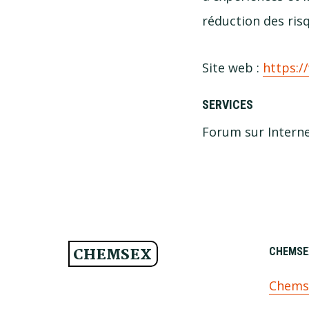
réduction des risq
Site web :
https:/
SERVICES
Forum sur Intern
CHEMSEX
FOOTER
CHEMSEX
Chem