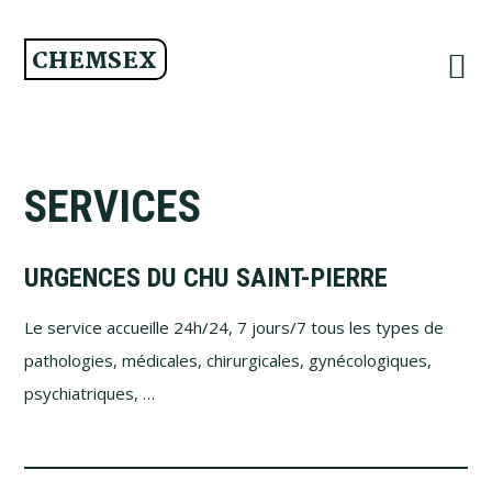
Passer
Passer
Passer
à
au
au
CHEMSEX
la
contenu
pied
navigation
principal
de
principale
page
SERVICES
URGENCES DU CHU SAINT-PIERRE
Le service accueille 24h/24, 7 jours/7 tous les types de
pathologies, médicales, chirurgicales, gynécologiques,
psychiatriques, …