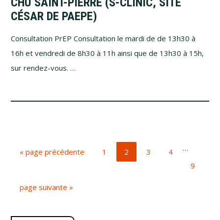
CHU SAINT-PIERRE (S-CLINIC, SITE
CÉSAR DE PAEPE)
Consultation PrEP Consultation le mardi de de 13h30 à
16h et vendredi de 8h30 à 11h ainsi que de 13h30 à 15h,
sur rendez-vous. …
Pages
…
Aller
Aller
Aller
Aller
Aller
«
page précédente
1
2
3
4
provisoire
à
à
à
à
à
Aller
9
omises
la
la
la
la
la
à
Aller
page
page
page
page
page suivante »
la
à
page
la